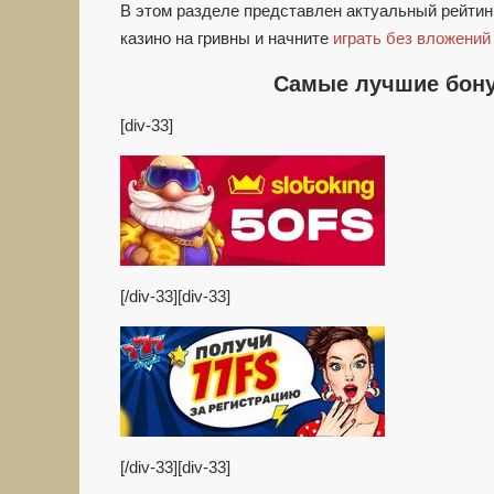
В этом разделе представлен актуальный рейтин
казино на гривны и начните
играть без вложений
Самые лучшие бону
[div-33]
[/div-33][div-33]
[/div-33][div-33]