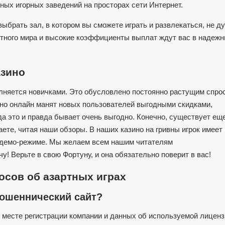
ных игорных заведений на просторах сети Интернет.
ыбрать зал, в котором вы сможете играть и развлекаться, не д
ртного мира и высокие коэффициенты выплат ждут вас в надеж
азино
олняется новичками. Это обусловлено постоянно растущим спро
ино онлайн манят новых пользователей выгодными скидками,
да это и правда бывает очень выгодно. Конечно, существует ещ
ете, читая наши обзоры. В наших казино на гривны игрок имеет
 демо-режиме. Мы желаем всем нашим читателям
! Верьте в свою Фортуну, и она обязательно поверит в вас!
осов об азартных играх
мошеннический сайт?
о месте регистрации компании и данных об используемой лиценз