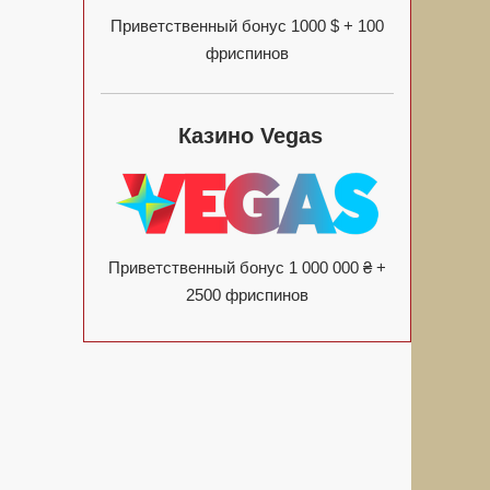
Приветственный бонус 1000 $ + 100
фриспинов
Казино Vegas
Приветственный бонус 1 000 000 ₴ +
2500 фриспинов