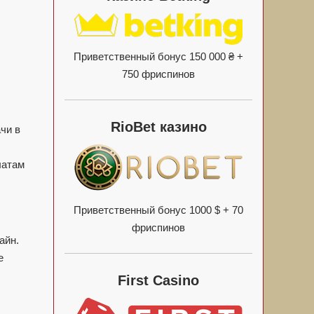
Приветственный бонус 150 000 ₴ +
750 фриспинов
RioBet казино
чи в
латам
Приветственный бонус 1000 $ + 70
фриспинов
айн.
е
First Casino