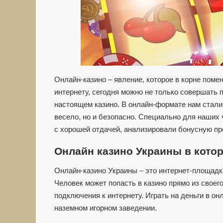
Онлайн-казино – явление, которое в корне поме
интернету, сегодня можно не только совершать п
настоящем казино. В онлайн-формате нам стал
весело, но и безопасно. Специально для наших
с хорошей отдачей, анализировали бонусную про
Онлайн казино Украины в кото
Онлайн-казино Украины – это интернет-площадк
Человек может попасть в казино прямо из свое
подключения к интернету. Играть на деньги в он
наземном игорном заведении.