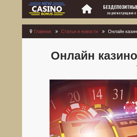
БЕЗДЕПОЗИТНЫ
за регистрацию 
Главная
Статьи и новости
Онлайн казин
Онлайн казино