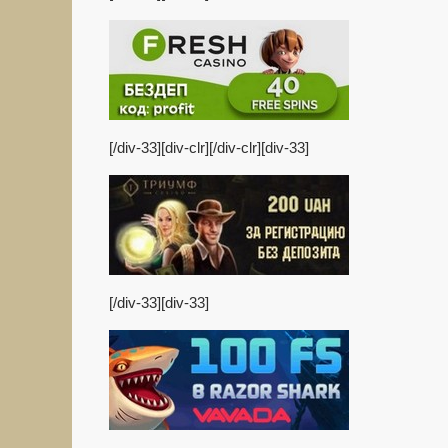
[/div-33][div-clr][/div-clr][div-33]
[/div-33][div-33]