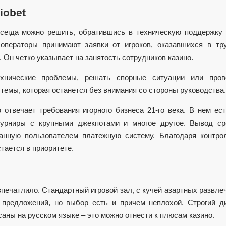
iobet
сегда можно решить, обратившись в техническую поддержку 
 операторы принимают заявки от игроков, оказавшихся в тр
 Он четко указывает на занятость сотрудников казино.
ехнические проблемы, решать спорные ситуации или пров
 темы, которая останется без внимания со стороны руководства.
 отвечает требования игорного бизнеса 21-го века. В нем ес
турниры с крупными джекпотами и многое другое. Вывод ср
анную пользователем платежную систему. Благодаря контро
тается в приоритете.
впечатлило. Стандартный игровой зал, с кучей азартных развле
предложений, но выбор есть и причем неплохой. Строгий ди
саны на русском языке – это можно отнести к плюсам казино.