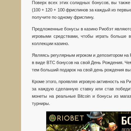
Поверх всех этих солидных бонусов, вы также
(100 + 120 + 100 фриспинов за каждый из первы
получите по одному фриспину.
Предложенные бонусы в казино Риобэт являютс
игровыми средствами, чтобы играть больше 
коллекции казино.
Являясь регулярным игроком и депозитором на 
в виде BTC бонусов на свой День Рождения. Чем
тем больший подарок на свой день рождения вы
Кроме этого, проявляя игровую активность на Р
за каждую сделанную ставку или став победи
монеты на реальные Bitcoin и бонусы из мага
турниры.