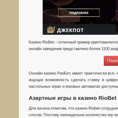
Казино RioBet – отличный пример криптовалютн
онлайн заведения представлено более 1100 азар
Перей
Онлайн казино РиоБет, имеет практически всё, 
ищущих возможность сделать ставку в цифро
настольных играх и игровых автоматах доступны
Азартные игры в казино RioBet
Для начала отметим, что казино Riobet сотруд
слотов. Поэтому еженедельно количество игр н