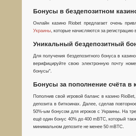
Бонусы в бездепозитном казино
Онлайн казино Riobet предлагает очень при
Украины
, которые начисляются за регистрацию в
Уникальный бездепозитный бон
Для получения бездепозитного бонуса в казино
верифицируйте свою электронную почту номе
бонусы”.
Бонусы за пополнение счёта в 
Пополнив свой игровой баланс в казино RioBet
депозита в биткоинах. Далее, сделав повторн
50%-ым бонусом для игроков с Украины. На тре
ещё один бонус 40% до 400 mBTC, который такж
минимальном депозите не менее 50 mBTC.